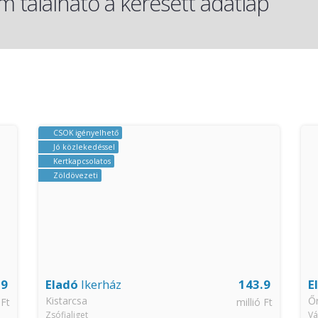
 található a keresett adatlap
.9
Eladó
Családi ház
148
E
Őrbottyán
Ki
 Ft
millió Ft
Vácbottyán
Zs