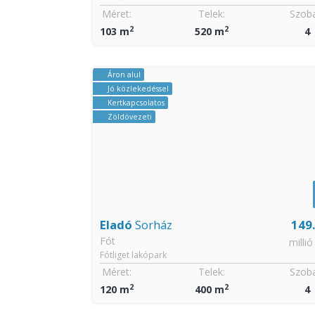
Szobák:
Méret:
Telek:
Szobá
2
2
4
136 m
400 m
4 + 
Jó közlekedéssel
Vízparti
Zöldövezeti
149.9
Eladó
Családi ház
269
Dunakeszi
millió Ft
millió
Révdűlő
Szobák:
Méret:
Telek:
Szobá
2
2
4
287 m
774 m
4 + 