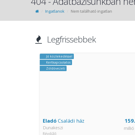
404 - Adatbázisunkban nem
Ingatlanok
Nem található ingatlan
Legfrissebbek
CSOK igényelhető
Jó közlekedéssel
Kertkapcsolatos
Zöldövezeti
159.9
Eladó
Ikerház
143
Kistarcsa
millió Ft
millió
Zsófialiget