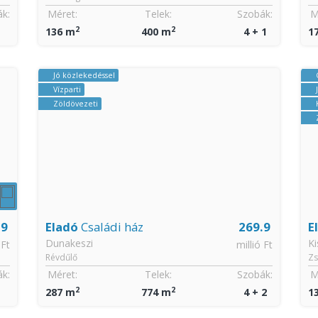
k:
Méret:
Telek:
Szobák:
M
2
2
1
172 m
641 m
5
1
CSOK igényelhető
Jó közlekedéssel
Kertkapcsolatos
Zöldövezeti
.9
Eladó
Ikerház
143.9
Kistarcsa
 Ft
millió Ft
Zsófialiget
k:
Méret:
Telek:
Szobák:
2
2
2
136 m
400 m
4 + 1