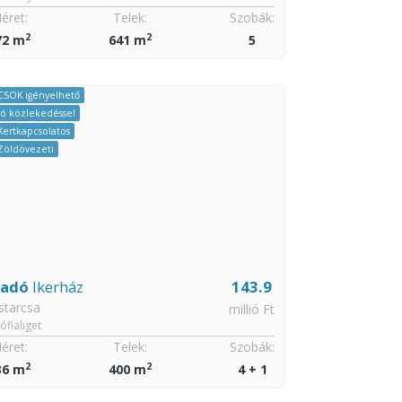
éret:
Telek:
Szobák:
Méret:
2
2
2
08 m
460 m
4
103 m
Áron alul
Jó közlekedéss
Kertkapcsolatos
Zöldövezeti
Eladó
Sorh
Fót
Fótliget lakópar
Méret:
2
120 m