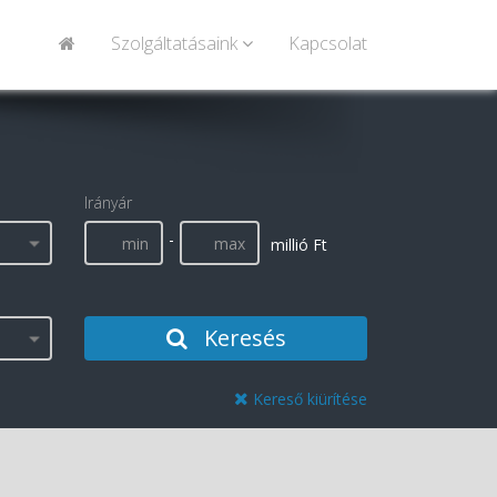
Szolgáltatásaink
Kapcsolat
Irányár
-
millió Ft
Keresés
Kereső kiürítése