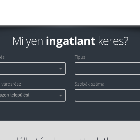
Milyen
ingatlant
keres?
lés
Típus
, városrész
Szobák száma
szon települést