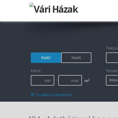
Telepü
Eladó
Kiadó
Méret
Terület
-
Válas
2
m
További paraméterek