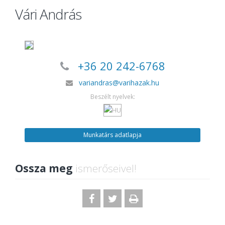
Vári András
+36 20 242-6768
variandras@varihazak.hu
Beszélt nyelvek:
Munkatárs adatlapja
Ossza meg
ismerőseivel!