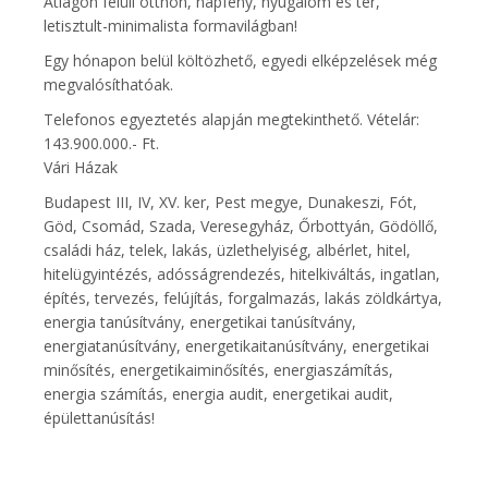
Átlagon felüli otthon, napfény, nyugalom és tér,
letisztult-minimalista formavilágban!
Egy hónapon belül költözhető, egyedi elképzelések még
megvalósíthatóak.
Telefonos egyeztetés alapján megtekinthető. Vételár:
143.900.000.- Ft.
Vári Házak
Budapest III, IV, XV. ker, Pest megye, Dunakeszi, Fót,
Göd, Csomád, Szada, Veresegyház, Őrbottyán, Gödöllő,
családi ház, telek, lakás, üzlethelyiség, albérlet, hitel,
hitelügyintézés, adósságrendezés, hitelkiváltás, ingatlan,
építés, tervezés, felújítás, forgalmazás, lakás zöldkártya,
energia tanúsítvány, energetikai tanúsítvány,
energiatanúsítvány, energetikaitanúsítvány, energetikai
minősítés, energetikaiminősítés, energiaszámítás,
energia számítás, energia audit, energetikai audit,
épülettanúsítás!