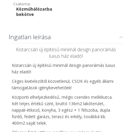
Csatorna:
Közműhálózatba
bekötve
Ingatlan leírása
Kistarcsán új építésű minimál design panorámás
luxus ház eladó!
Kistarcsán új építésű minimál design panorámás luxus
ház eladó!
Céges kivitelezőtől közvetlenül, CSOK és egyéb állami
támogatások igénybevehetőek!
Központi elhelyezkedésű, mégis csendes mellékutca.
Két teljes értékű szint, bruttó 136m2 lakóterület,
nappali-étkező, konyha, 3 egész + 1 félszoba, dupla
fürdő, fedett garázs, terasz és erkély, továbbá kb.
400m2 saját telek.