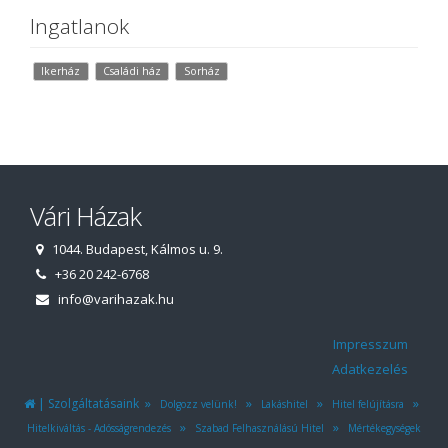
Ingatlanok
Ikerház
Családi ház
Sorház
Vári Házak
1044. Budapest, Kálmos u. 9.
+36 20 242-6768
info@varihazak.hu
Impresszum
Adatkezelés
|
»
»
»
»
Szolgáltatásaink
Dolgozz velünk!
Lakáshitel
Hitel felújításra
»
»
Hitelkiváltás - Adósságrendezés
Szabad Felhasználású Hitel
Mértékegységek