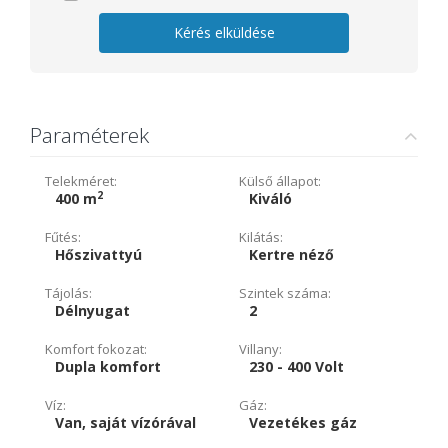
Kérés elküldése
Paraméterek
Telekméret:
Külső állapot:
2
400 m
Kiváló
Fűtés:
Kilátás:
Hőszivattyú
Kertre néző
Tájolás:
Szintek száma:
Délnyugat
2
Komfort fokozat:
Villany:
Dupla komfort
230 - 400 Volt
Víz:
Gáz:
Van, saját vízórával
Vezetékes gáz