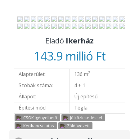
Eladó
Ikerház
143.9 millió Ft
2
Alapterület:
136 m
Szobák száma:
4 + 1
Állapot:
Új építésű
Építési mód:
Tégla
CSOK igényelhető
Jó közlekedéssel
Kertkapcsolatos
Zöldövezeti