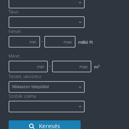
Típus
Irányár
-
millió Ft
Méret
-
2
m
Terület, városrész
Válasszon települést
Szobák száma
Keresés