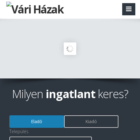
Milyen
ingatlant
keres?
Eladó
Kiadó
Település