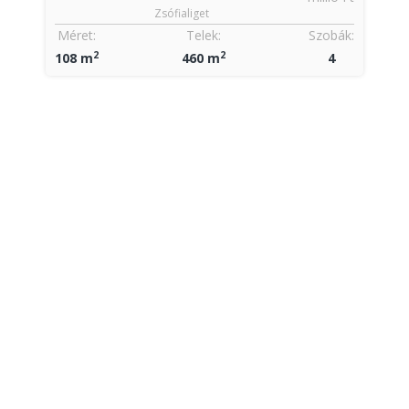
Zsófialiget
k:
Méret:
Telek:
Szobák:
M
2
2
108 m
460 m
4
1
9
Ft
k:
M
1
1