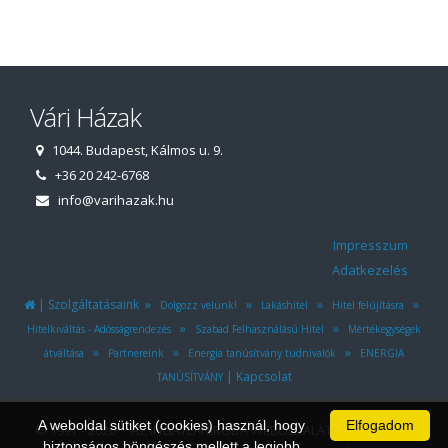
Vári Házak
1044. Budapest, Kálmos u. 9.
+36 20 242-6768
info@varihazak.hu
Impresszum
Adatkezelés
|
»
»
»
»
Szolgáltatásaink
Dolgozz velünk!
Lakáshitel
Hitel felújításra
»
»
Hitelkiváltás - Adósságrendezés
Szabad Felhasználású Hitel
Mértékegységek
»
»
»
átváltása
Partnereink
Energia tanúsítvány tudnivalók
ENERGIA
|
Kapcsolat
TANÚSÍTVÁNY
A weboldal sütiket (cookies) használ, hogy
Elfogadom
© 1997 - 2026 AZ INGATLANIRODA WEBOLDALÁT ÉS ÜGYVITELI
biztonságos böngészés mellett a legjobb