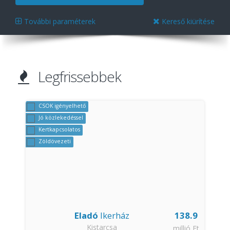
További paraméterek
Kereső kiürítése
Legfrissebbek
CSOK igényelhető
Jó közlekedéssel
Kertkapcsolatos
Zöldövezeti
Eladó
Ikerház
138.9
Kistarcsa
Ft
millió Ft